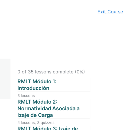
Exit Course
0 of 35 lessons complete (0%)
RMLT Módulo 1:
Introducción
3 lessons
RMLT Lección 01: Objetivos del
RMLT Módulo 2:
Entrenamiento
Normatividad Asociada a
Izaje de Carga
RMLT Lección 02: Definiciones
4 lessons, 3 quizzes
Relevantes en Izaje de Cargas
RMLT Lección 04: Normalización
RMLT Módulo 3: Izaje de