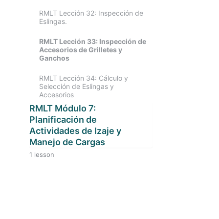
Sumergidas
RMLT Lección 32: Inspección de
RMLT Lección 14: Soporte y
Eslingas.
Nivelación (Generalidades)
RMLT Lección 23: Operaciones
de Izaje en Ciclos de Trabajo
RMLT Lección 33: Inspección de
RMLT Lección 15: Dispositivos de
(Duty Cycles)
Accesorios de Grilletes y
Seguridad & Ayudas
Ganchos
Operacionales
RMLT Lección 24: Sistemas de
Elevación / Izaje de Personas
RMLT Lección 34: Cálculo y
RMLT Lección 16: Cables en los
Selección de Eslingas y
Equipos de Izaje
RMLT Lección 25: Ensamble y
Accesorios
Desensamble del Equipo
RMLT Módulo 7:
Planificación de
Actividades de Izaje y
Manejo de Cargas
1 lesson
RMLT Lección 35: Lineamientos
para la Planificación de
Actividades de Izaje o Manejo de
Cargas