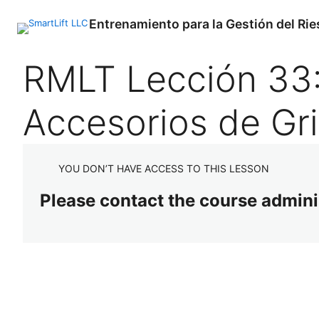
Entrenamiento para la Gestión del Rie
P
N
RMLT Lección 33:
r
e
e
x
v
t
Accesorios de Gri
i
o
u
s
YOU DON’T HAVE ACCESS TO THIS LESSON
Please contact the course adminis