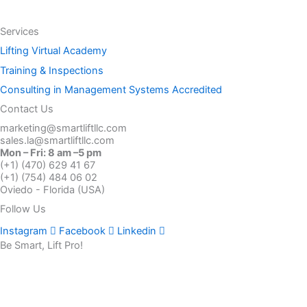
Services
Lifting Virtual Academy
Training & Inspections
Consulting in Management Systems Accredited
Contact Us
marketing@smartliftllc.com
sales.la@smartliftllc.com
Mon – Fri: 8 am –5 pm
(+1) (470) 629 41 67
(+1) (754) 484 06 02
Oviedo - Florida (USA)
Follow Us
Instagram
Facebook
Linkedin
Be Smart, Lift Pro!
© 2025 Developed By Mimbrands LLC
Home