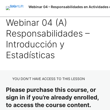
P
N
Webinar 04 (A)
r
e
e
x
Responsabilidades –
v
t
Webinar 04 (A) Responsabilidades – Introducción y
i
Estadísticas
o
Introducción y
u
Webinar 04 (B) Responsabilidades – Accidentes en la
s
Industria del Izaje de Cargas
Estadísticas
Webinar 04 (C) Responsabilidades – Operador de Grúa
bajo ASME B30
Webinar 04 (D) Responsabilidades – Aparejador /
YOU DON’T HAVE ACCESS TO THIS LESSON
Señalero bajo ASME B30
Please purchase this course, or
sign in if you’re already enrolled,
to access the course content.