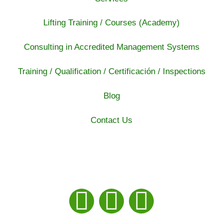
Lifting Training / Courses (Academy)
Consulting in Accredited Management Systems
Training / Qualification / Certificación / Inspections
Blog
Contact Us
I
L
F
n
i
a