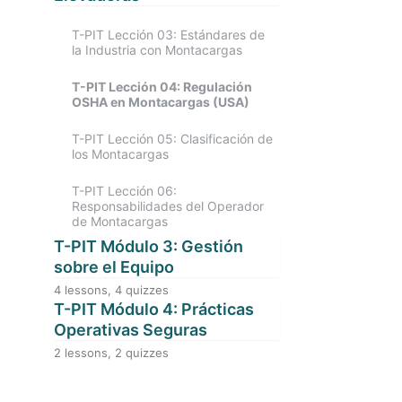
T-PIT Lección 03: Estándares de
la Industria con Montacargas
T-PIT Lección 04: Regulación
OSHA en Montacargas (USA)
T-PIT Lección 05: Clasificación de
los Montacargas
T-PIT Lección 06:
Responsabilidades del Operador
de Montacargas
T-PIT Módulo 3: Gestión
sobre el Equipo
4 lessons, 4 quizzes
T-PIT Lección 07: Inspección
T-PIT Módulo 4: Prácticas
Diaria
Operativas Seguras
2 lessons, 2 quizzes
T-PIT Lección 08: Limitaciones de
T-PIT Lección 11: Prácticas
la Carga
Operativas Seguras – Generales
Montacargas