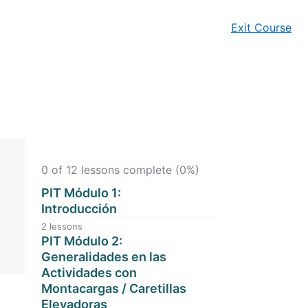
Exit Course
0 of 12 lessons complete (0%)
PIT Módulo 1:
Introducción
2 lessons
T-PIT Lección 01: Objetivos del
PIT Módulo 2:
Entrenamiento
Generalidades en las
Actividades con
T-PIT Lección 02: Definiciones
Montacargas / Caretillas
Elevadoras