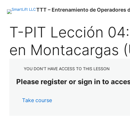
TTT – Entrenamiento de Operadores d
P
N
T-PIT Lección 04
r
e
e
x
v
t
en Montacargas 
i
o
u
s
YOU DON’T HAVE ACCESS TO THIS LESSON
Please register or sign in to acce
Take course